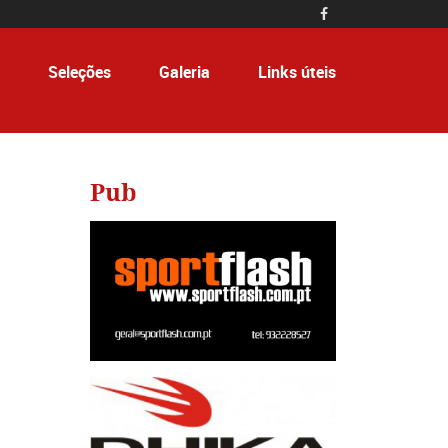

Seleções
Galeria
Links úteis
Pub