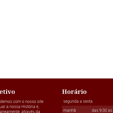
etivo
Horário
segunda a sexta
ndemos com o nosso site
uar a nossa História e,
manhã
das 9:30 às
taneamente, através da