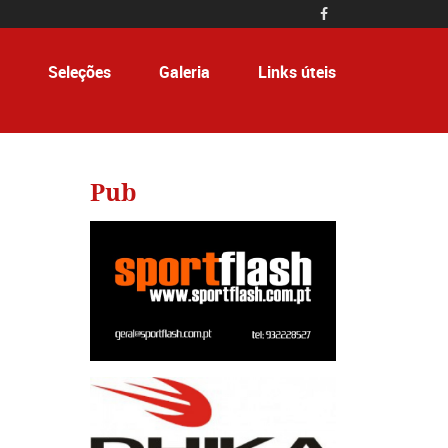

Seleções
Galeria
Links úteis
Pub