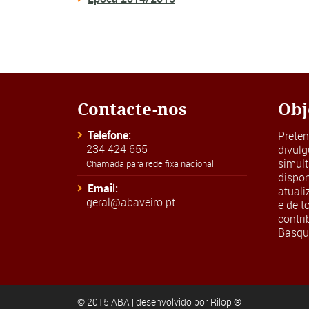
Contacte-nos
Obj
Telefone:
Prete
234 424 655
divulg
simul
Chamada para rede fixa nacional
dispon
Email:
atual
geral@abaveiro.pt
e de t
contri
Basque
© 2015 ABA | desenvolvido por
Rilop ®